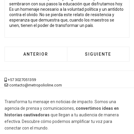
sembraron con sus pasos la educación que disfrutamos hoy.
Es un homenaje necesario a la voluntad política y un antídoto
contra el olvido. No se pierda este relato de resistencia y
esperanza que demuestra que, cuando los maestros se
unen, tienen el poder de transformar un país.
ARTÍCULO ANTERIOR: MAMÁ DEL CIELO, LA V
ARTÍCULO SIGUIEN
ANTERIOR
SIGUIENTE
+57 3027051359
contacto@metropolioline.com
Transforma tu mensaje en noticias de impacto. Somos una
agencia de prensa y comunicaciones,
convertimos ideas en
historias cautivadoras
que llegan a tu audiencia de manera
efectiva. Descubre cómo podemos amplificar tu voz para
conectar con el mundo.