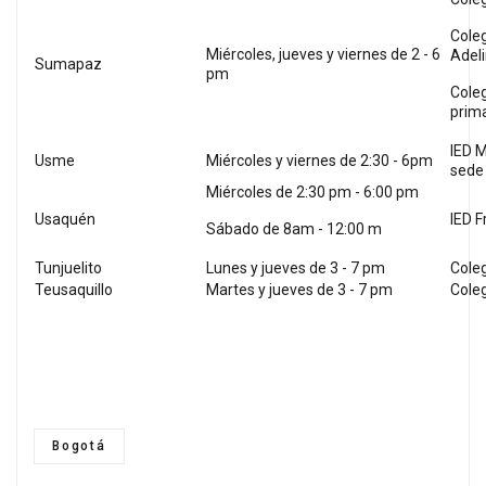
Coleg
Miércoles, jueves y viernes de 2 - 6
Adeli
Sumapaz
pm
Coleg
prima
IED 
Usme
Miércoles y viernes de 2:30 - 6pm
sede
Miércoles de 2:30 pm - 6:00 pm
Usaquén
IED 
Sábado de 8am - 12:00 m
Tunjuelito
Lunes y jueves de 3 - 7 pm
Coleg
Teusaquillo
Martes y jueves de 3 - 7 pm
Coleg
Bogotá