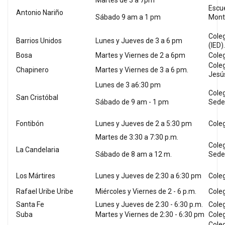
Martes de 3 a 7pm
Escue
Antonio Nariño
Sábado 9 am a 1 pm
Mont
Coleg
Barrios Unidos
Lunes y Jueves de 3 a 6 pm
(IED)
Bosa
Martes y Viernes de 2 a 6pm
Coleg
Cole
Chapinero
Martes y Viernes de 3 a 6 pm.
Jesú
Lunes de 3 a6:30 pm
Coleg
San Cristóbal
Sábado de 9 am - 1 pm
Sede
Fontibón
Lunes y Jueves de 2 a 5:30 pm
Cole
Martes de 3:30 a 7:30 p.m.
Coleg
La Candelaria
Sábado de 8 am a 12 m.
Sede
Los Mártires
Lunes y Jueves de 2:30 a 6:30 pm
Coleg
Rafael Uribe Uribe
Miércoles y Viernes de 2 - 6 p.m.
Coleg
Santa Fe
Lunes y Jueves de 2:30 - 6:30 p.m.
Coleg
Suba
Martes y Viernes de 2:30 - 6:30 pm
Coleg
Cole