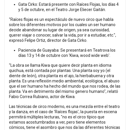
Gata Cirko: Estará presente con Raíces Flojas, los días 4
y 5 de octubre, en el Teatro Jorge Eliecer Gaitán.
"Raíces flojas es un espectáculo de nuevo circo que habla
sobre los diferentes motivos por los cuales un ser humano
decide abandonar su lugar de origen, ya sea curiosidad,
querer viajar o conocer, salvar la vida, por ir a estudiar, etc.",
expresó Felipe Ortiz, director de Gata Cirko.
Paciencia de Guayaba: Se presentará en Teatrova los
días 13 y 14 de octubre con 'Kiwa, wood wide web'.
"La obra se llama Kiwa que quiere decir planta en idioma
quichua, está contada por plantas. Una planta soy yo (el
diente de león), otra planta es el ajo, la hierbabuena y otra
planta. Es una reflexión medio ambiental, ecológica, el abuso
que el ser humano ha hecho del mundo que nos rodea, de las
planta. Va en detrimento del mismo genero humano", relató
Fabio Correa Rubiano, actor de Kiwa.
Las técnicas de circo moderno, es una mezcla entre el teatro
y la danza, en el caso de 'Raíces flojas', la puesta en escena
permitirá múltiples lecturas, "no es el circo típico que
estamos acostumbrados a ver, pero tiene elementos
cómicos, tiene el asombro que nos da las diferentes técnicas