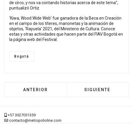
de circo, y nos va contando historias acerca de este tema",
puntualizó Ortiz.
‘Kiwa, Wood Wide Web’ fue ganadora de la Beca en Creación
en el campo de los títeres, marionetas y la animación de
objetos, ‘Rayuela’ 2021, del Ministerio de Cultura. Conoce
estas y otras actividades que hacen parte del FIAV Bogotá en
la
página web del Festival
.
Bogotá
ARTÍCULO ANTERIOR: MUÑECAS GIGANTES DE
ARTÍCULO SIGUIENT
ANTERIOR
SIGUIENTE
+57 3027051359
contacto@metropolioline.com