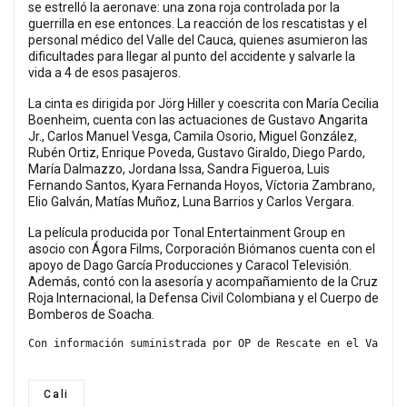
se estrelló la aeronave: una zona roja controlada por la
guerrilla en ese entonces. La reacción de los rescatistas y el
personal médico del Valle del Cauca, quienes asumieron las
dificultades para llegar al punto del accidente y salvarle la
vida a 4 de esos pasajeros.
La cinta es dirigida por Jörg Hiller y coescrita con María Cecilia
Boenheim, cuenta con las actuaciones de Gustavo Angarita
Jr., Carlos Manuel Vesga, Camila Osorio, Miguel González,
Rubén Ortiz, Enrique Poveda, Gustavo Giraldo, Diego Pardo,
María Dalmazzo, Jordana Issa, Sandra Figueroa, Luis
Fernando Santos, Kyara Fernanda Hoyos, Víctoria Zambrano,
Elio Galván, Matías Muñoz, Luna Barrios y Carlos Vergara.
La película producida por Tonal Entertainment Group en
asocio con Ágora Films, Corporación Biómanos cuenta con el
apoyo de Dago García Producciones y Caracol Televisión.
Además, contó con la asesoría y acompañamiento de la Cruz
Roja Internacional, la Defensa Civil Colombiana y el Cuerpo de
Bomberos de Soacha.
Con información suministrada por OP de Rescate en el Valle 
Cali