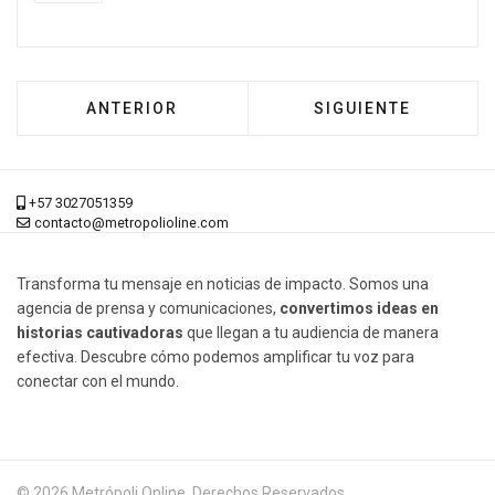
ARTÍCULO ANTERIOR: CORFERIAS ABRIÓ SUS 
ARTÍCULO SIGUIENT
ANTERIOR
SIGUIENTE
+57 3027051359
contacto@metropolioline.com
Transforma tu mensaje en noticias de impacto. Somos una
agencia de prensa y comunicaciones,
convertimos ideas en
historias cautivadoras
que llegan a tu audiencia de manera
efectiva. Descubre cómo podemos amplificar tu voz para
conectar con el mundo.
© 2026 Metrópoli Online, Derechos Reservados.