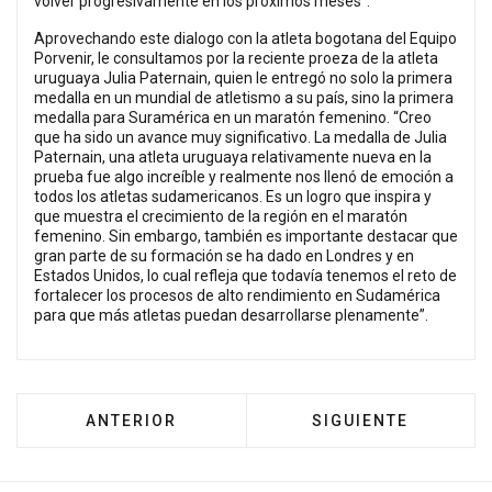
volver progresivamente en los próximos meses”.
Aprovechando este dialogo con la atleta bogotana del Equipo
Porvenir, le consultamos por la reciente proeza de la atleta
uruguaya Julia Paternain, quien le entregó no solo la primera
medalla en un mundial de atletismo a su país, sino la primera
medalla para Suramérica en un maratón femenino. “Creo
que ha sido un avance muy significativo. La medalla de Julia
Paternain, una atleta uruguaya relativamente nueva en la
prueba fue algo increíble y realmente nos llenó de emoción a
todos los atletas sudamericanos. Es un logro que inspira y
que muestra el crecimiento de la región en el maratón
femenino. Sin embargo, también es importante destacar que
gran parte de su formación se ha dado en Londres y en
Estados Unidos, lo cual refleja que todavía tenemos el reto de
fortalecer los procesos de alto rendimiento en Sudamérica
para que más atletas puedan desarrollarse plenamente”.
ARTÍCULO ANTERIOR: RUN TOUR 2025 ESTRE
ARTÍCULO SIGUIEN
ANTERIOR
SIGUIENTE