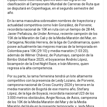
clasificación al Campeonato Mundial de Carreras de Ruta que
se disputará en Copenhague, en el segundo semestre del
año.
En la rama masculina sobresalen nombres de trayectoria y
actualidad competitiva como Iván González, de Porvenir,
recordista nacional de 10K en ruta con un tiempo de 28:44;
Javier Peñaloza, de Under Armour, reciente campeón de los
15K de la Maratón de Cali y de la Media Maratón del Mar, en
Cartagena; Nicolás Herrera, de la liga de Cundinamarca, quien
posee actualmente las mejores marcas de la temporada en
Colombia para 10K (29:10) y media maratón (1:03:20);
además de Wilmer Chávez, de Putumayo, campeón de la
Bimbo Global Race 2025; el boyacense Andrés López,
bicampeón de la Enel Night Race; e Iván Moreno, quien
regresa a la alta competencia.
Por su parte, la rama femenina tendrá un lote altamente
competitivo con la presencia de Leidy Lozano, de Porvenir,
campeona nacional de Cross Country 2024 y tercera en la
media maratón de Bogotá de ese mismo año; Stefany
López, de la liga de Boyacá, recordista nacional U23 de los
3.000 metros obstáculos; Angie Nocua, de Asics, campeona
de los 10K de la Media Maratón del Mar y de la Media
Maratón del Huila en la presente temporada; y Jeidy Mora,