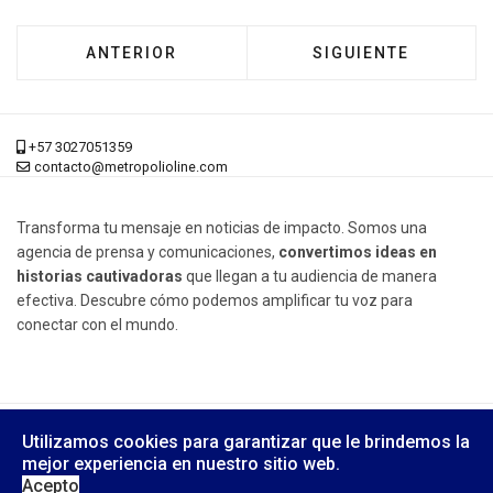
ARTÍCULO ANTERIOR: 'NO CORRES SOLO', 4
ARTÍCULO SIGUIENT
ANTERIOR
SIGUIENTE
+57 3027051359
contacto@metropolioline.com
Transforma tu mensaje en noticias de impacto. Somos una
agencia de prensa y comunicaciones,
convertimos ideas en
historias cautivadoras
que llegan a tu audiencia de manera
efectiva. Descubre cómo podemos amplificar tu voz para
conectar con el mundo.
© 2026 Metrópoli Online, Derechos Reservados.
Utilizamos cookies para garantizar que le brindemos la
Diseño Web:
Yusi Computers
mejor experiencia en nuestro sitio web.
Acepto