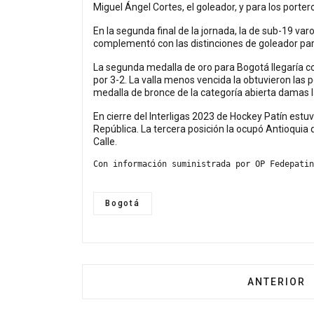
Miguel Ángel Cortes, el goleador, y para los port
En la segunda final de la jornada, la de sub-19 var
complementó con las distinciones de goleador para
La segunda medalla de oro para Bogotá llegaría con
por 3-2. La valla menos vencida la obtuvieron las 
medalla de bronce de la categoría abierta damas l
En cierre del Interligas 2023 de Hockey Patín estuvo
República. La tercera posición la ocupó Antioquia
Calle.
Con información suministrada por OP Fedepatin
Bogotá
ARTÍCULO A
ANTERIOR