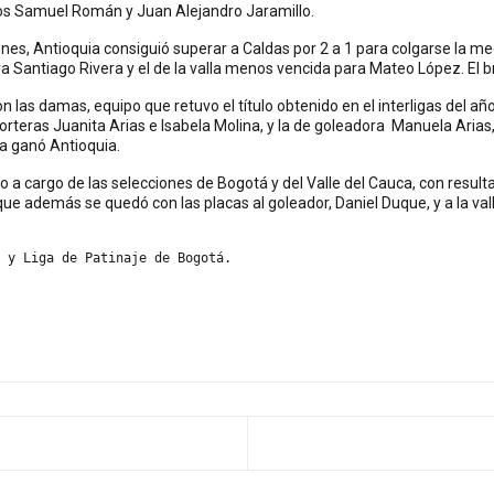
eros Samuel Román y Juan Alejandro Jaramillo.
ones, Antioquia consiguió superar a Caldas por 2 a 1 para colgarse la med
 Santiago Rivera y el de la valla menos vencida para Mateo López. El b
 las damas, equipo que retuvo el título obtenido en el interligas del añ
porteras Juanita Arias e Isabela Molina, y la de goleadora Manuela Arias,
a ganó Antioquia.
 a cargo de las selecciones de Bogotá y del Valle del Cauca, con resultado
 que además se quedó con las placas al goleador, Daniel Duque, y a la 
 y Liga de Patinaje de Bogotá.
NTERIOR: VALENTINA FLÓREZ, DISCIPLINA SOBRE RU