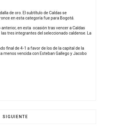
alla de oro. El subtítulo de Caldas se
ronce en esta categoría fue para Bogotá.
o anterior, en esta ocasión tras vencer a Caldas
 las tres integrantes del seleccionado caldense. La
 final de 4-1 a favor de los de la capital de la
valla menos vencida con Esteban Gallego y Jacobo
EDAS
ARTÍCULO SIGUIENTE: ARENA GEISINGEN, LA CITA 
SIGUIENTE