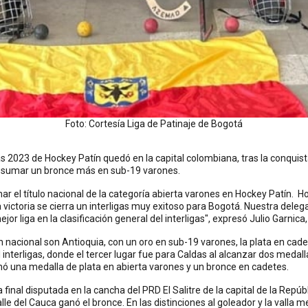
Foto: Cortesía Liga de Patinaje de Bogotá
as 2023 de Hockey Patín quedó en la capital colombiana, tras la conquist
y sumar un bronce más en sub-19 varones.
 el título nacional de la categoría abierta varones en Hockey Patín. Ho
 victoria se cierra un interligas muy exitoso para Bogotá. Nuestra delega
or liga en la clasificación general del interligas", expresó Julio Garnica
nacional son Antioquia, con un oro en sub-19 varones, la plata en cade
nterligas, donde el tercer lugar fue para Caldas al alcanzar dos medall
anó una medalla de plata en abierta varones y un bronce en cadetes.
final disputada en la cancha del PRD El Salitre de la capital de la Repúbl
lle del Cauca ganó el bronce. En las distinciones al goleador y la valla