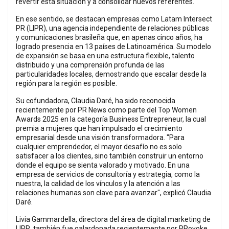
revertir esta situación y a consolidar nuevos referentes.
En ese sentido, se destacan empresas como Latam Intersect
PR (LIPR), una agencia independiente de relaciones públicas
y comunicaciones brasileña que, en apenas cinco años, ha
logrado presencia en 13 países de Latinoamérica. Su modelo
de expansión se basa en una estructura flexible, talento
distribuido y una comprensión profunda de las
particularidades locales, demostrando que escalar desde la
región para la región es posible.
Su cofundadora, Claudia Daré, ha sido reconocida
recientemente por PR News como parte del Top Women
Awards 2025 en la categoría Business Entrepreneur, la cual
premia a mujeres que han impulsado el crecimiento
empresarial desde una visión transformadora. "Para
cualquier emprendedor, el mayor desafío no es solo
satisfacer a los clientes, sino también construir un entorno
donde el equipo se sienta valorado y motivado. En una
empresa de servicios de consultoría y estrategia, como la
nuestra, la calidad de los vínculos y la atención a las
relaciones humanas son clave para avanzar", explicó Claudia
Daré.
Livia Gammardella, directora del área de digital marketing de
LIPR, también fue galardonada recientemente por PRovoke