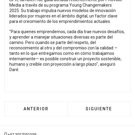
Media a través de su programa Young Changemakers
2025. Su trabajo impulsa nuevos modelos de innovación
liderados por mujeres en el ámbito digital, un factor clave
para el crecimiento de los emprendimientos actuales.
"Para quienes emprendemos, cada día trae nuevos desafíos,
y aprender a manejar situaciones diversas es parte del
camino. Pero cuando se parte del respeto, del
reconocimiento al otro y del compromiso con la calidad —
tanto en lo que entregamos como en cómo trabajamos
internamente— es posible construir un proyecto sostenible,
humano y creíble con proyección a largo plazo", aseguró
Daré.
ARTÍCULO ANTERIOR: LLEGA A BOGOTÁ LA S
ARTÍCULO SIGUIENT
ANTERIOR
SIGUIENTE
+57 3027051359