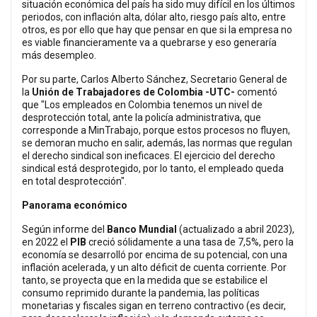
situación económica del país ha sido muy difícil en los últimos
periodos, con inflación alta, dólar alto, riesgo país alto, entre
otros, es por ello que hay que pensar en que si la empresa no
es viable financieramente va a quebrarse y eso generaría
más desempleo.
Por su parte, Carlos Alberto Sánchez, Secretario General de
la
Unión de Trabajadores de Colombia -UTC-
comentó
que "Los empleados en Colombia tenemos un nivel de
desprotección total, ante la policía administrativa, que
corresponde a MinTrabajo, porque estos procesos no fluyen,
se demoran mucho en salir, además, las normas que regulan
el derecho sindical son ineficaces. El ejercicio del derecho
sindical está desprotegido, por lo tanto, el empleado queda
en total desprotección".
Panorama económico
Según informe del
Banco Mundial
(actualizado a abril 2023),
en 2022 el
PIB
creció sólidamente a una tasa de 7,5%, pero la
economía se desarrolló por encima de su potencial, con una
inflación acelerada, y un alto déficit de cuenta corriente. Por
tanto, se proyecta que en la medida que se estabilice el
consumo reprimido durante la pandemia, las políticas
monetarias y fiscales sigan en terreno contractivo (es decir,