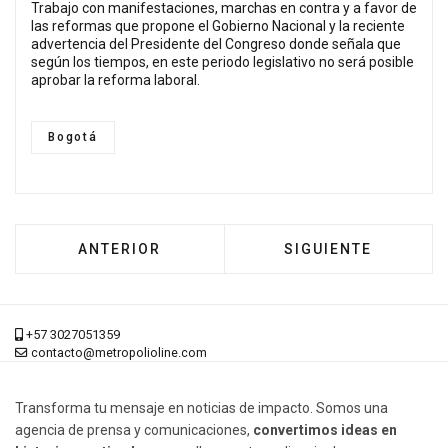
Trabajo con manifestaciones, marchas en contra y a favor de
las reformas que propone el Gobierno Nacional y la reciente
advertencia del Presidente del Congreso donde señala que
según los tiempos, en este periodo legislativo no será posible
aprobar la reforma laboral.
Bogotá
ARTÍCULO ANTERIOR: NO HAY CAMA PA’ TAN
ARTÍCULO SIGUIENT
ANTERIOR
SIGUIENTE
+57 3027051359
contacto@metropolioline.com
Transforma tu mensaje en noticias de impacto. Somos una
agencia de prensa y comunicaciones,
convertimos ideas en