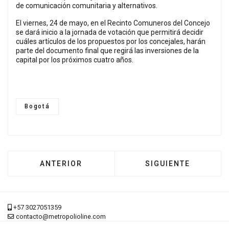
de comunicación comunitaria y alternativos.
El viernes, 24 de mayo, en el Recinto Comuneros del Concejo
se dará inicio a la jornada de votación que permitirá decidir
cuáles artículos de los propuestos por los concejales, harán
parte del documento final que regirá las inversiones de la
capital por los próximos cuatro años.
Bogotá
ARTÍCULO ANTERIOR: 'DEJARSE ATRAVESAR' 
ARTÍCULO SIGUIENT
ANTERIOR
SIGUIENTE
+57 3027051359
contacto@metropolioline.com