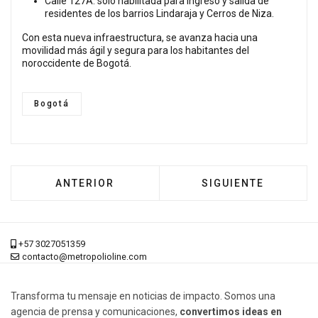
Calle 127A: solo habilitada para ingreso y salida de
residentes de los barrios Lindaraja y Cerros de Niza.
Con esta nueva infraestructura, se avanza hacia una
movilidad más ágil y segura para los habitantes del
noroccidente de Bogotá.
Bogotá
ARTÍCULO ANTERIOR: LIMITAR LOS MEDIOS 
ARTÍCULO SIGUIEN
ANTERIOR
SIGUIENTE
+57 3027051359
contacto@metropolioline.com
Transforma tu mensaje en noticias de impacto. Somos una
agencia de prensa y comunicaciones,
convertimos ideas en