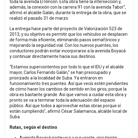
toda la avenida El Rincón. Esta obra tiene la intersección y,
además, la conexión con la carrera 91 con la avenida Tabor”,
afirmó el alcalde Galán, durante la entrega de la obra, que se
realizó el pasado 31 de marzo.
La entrega hace parte del proyecto de Valorización 523 de
2013, y su objetivo es permitir que los vehículos se desplacen
de forma más eficiente, eliminando pasos semafóricos y
mejorando la seguridad vial. Con los nuevos puentes, los
conductores podrán evitar incorporarse a la avenida Boyacá
y continuar directamente hacia sus destinos.
“Estamos supercontentos por todo lo que el IDU y el alcalde
mayor, Carlos Fernando Galán,” se han preocupado y
priorizado a la localidad de Suba. Ya entraron en
funcionamiento tres puentes. Así que vecis estén pendientes
de cómo hacer los cambios de sentido en los giros, porque la
obra es bastante grande. Así que vamos a cuidar esta obra y
pronto se va a terminar toda la adecuación del espacio
público. Así que todos a aprovechar estas obras porque sí
están cumpliendo", afirmó César Salamanca, alcalde local de
Suba.
Rutas, según el destino
Avenida Boyacá norte–sur y sur–norte: circulación