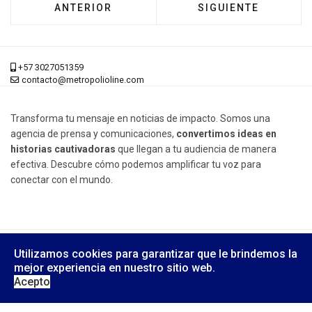
ARTÍCULO ANTERIOR: INGLÉS GRATIS PARA 
ARTÍCULO SIGUIENT
ANTERIOR
SIGUIENTE
+57 3027051359
contacto@metropolioline.com
Transforma tu mensaje en noticias de impacto. Somos una
agencia de prensa y comunicaciones,
convertimos ideas en
historias cautivadoras
que llegan a tu audiencia de manera
efectiva. Descubre cómo podemos amplificar tu voz para
conectar con el mundo.
© 2026 Metrópoli Online, Derechos Reservados.
Utilizamos cookies para garantizar que le brindemos la
Diseño Web:
Yusi Computers
mejor experiencia en nuestro sitio web.
Acepto