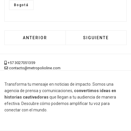
Bogotá
ARTÍCULO ANTERIOR: CONSEJO DE ESTADO 
ARTÍCULO SIGUIEN
ANTERIOR
SIGUIENTE
+57 3027051359
contacto@metropolioline.com
Transforma tu mensaje en noticias de impacto. Somos una
agencia de prensa y comunicaciones,
convertimos ideas en
historias cautivadoras
que llegan a tu audiencia de manera
efectiva. Descubre cómo podemos amplificar tu voz para
conectar con el mundo.