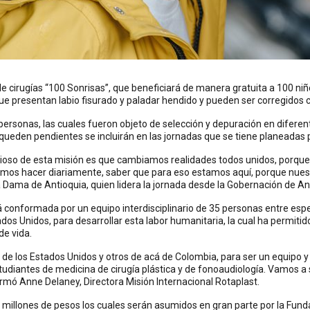
 de cirugías “100 Sonrisas”, que beneficiará de manera gratuita a 100 ni
presentan labio fisurado y paladar hendido y pueden ser corregidos co
 personas, las cuales fueron objeto de selección y depuración en difere
 queden pendientes se incluirán en las jornadas que se tiene planeadas 
ioso de esta misión es que cambiamos realidades todos unidos, porque
emos hacer diariamente, saber que para eso estamos aquí, porque nues
Dama de Antioquia, quien lidera la jornada desde la Gobernación de An
 conformada por un equipo interdisciplinario de 35 personas entre especi
s Unidos, para desarrollar esta labor humanitaria, la cual ha permitido
de vida.
s de los Estados Unidos y otros de acá de Colombia, para ser un equipo 
tudiantes de medicina de cirugía plástica y de fonoaudiología. Vamos a 
firmó Anne Delaney, Directora Misión Internacional Rotaplast.
illones de pesos los cuales serán asumidos en gran parte por la Fundac