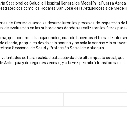
ía Seccional de Salud, el Hospital General de Medellín, la Fuerza Aérea,
 estratégicos como los Hogares San José de la Arquidiócesis de Medellí
es de febrero cuando se desarrollaron los procesos de inspección de lo
s de evaluación en las subregiones donde se realizaron los filtros para 
a, que podemos trabajar unidos, cuando hacemos el tema de intersect
de alegría, porque es devolver la sonrisa y no sólo la sonrisa y la autoe
retaria Seccional de Salud y Protección Social de Antioquia.
 voluntades se hará realidad esta actividad de alto impacto social, que
e Antioquia y de regiones vecinas, y a la vez permitirá transformar los
NTERIOR: 30 DE MAYO, DÍA DE LA ENFERMEDAD DE LA