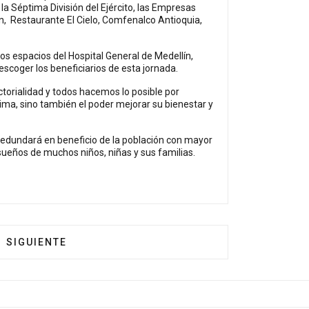
 la Séptima División del Ejército, las Empresas
n, Restaurante El Cielo, Comfenalco Antioquia,
s espacios del Hospital General de Medellín,
escoger los beneficiarios de esta jornada.
orialidad y todos hacemos lo posible por
stima, sino también el poder mejorar su bienestar y
 redundará en beneficio de la población con mayor
 sueños de muchos niños, niñas y sus familias.
S MIL CARAS
ARTÍCULO SIGUIENTE: NEVADO DEL RUÍZ, UNA ALERT
SIGUIENTE