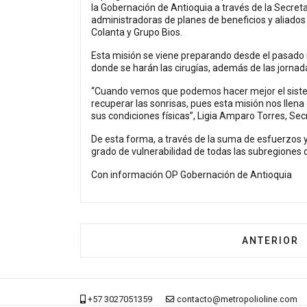
la Gobernación de Antioquia a través de la Secretar
administradoras de planes de beneficios y aliados
Colanta y Grupo Bios.
Esta misión se viene preparando desde el pasado m
donde se harán las cirugías, además de las jornada
“Cuando vemos que podemos hacer mejor el sistem
recuperar las sonrisas, pues esta misión nos llena 
sus condiciones físicas”, Ligia Amparo Torres, Sec
De esta forma, a través de la suma de esfuerzos y
grado de vulnerabilidad de todas las subregiones d
Con información OP Gobernación de Antioquia
ARTÍCULO A
ANTERIOR
+57 3027051359
contacto@metropolioline.com