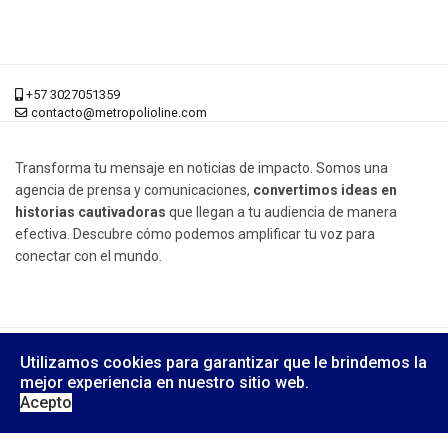
+57 3027051359
contacto@metropolioline.com
Transforma tu mensaje en noticias de impacto. Somos una
agencia de prensa y comunicaciones,
convertimos ideas en
historias cautivadoras
que llegan a tu audiencia de manera
efectiva. Descubre cómo podemos amplificar tu voz para
conectar con el mundo.
© 2026 Metrópoli Online, Derechos Reservados.
Utilizamos cookies para garantizar que le brindemos la
Diseño Web:
Yusi Computers
mejor experiencia en nuestro sitio web.
Acepto