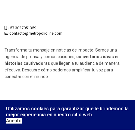
+57 3027051359
contacto@metropolioline.com
Transforma tu mensaje en noticias de impacto. Somos una
agencia de prensa y comunicaciones,
convertimos ideas en
historias cautivadoras
que llegan a tu audiencia de manera
efectiva. Descubre cómo podemos amplificar tu voz para
conectar con el mundo.
© 2026 Metrópoli Online, Derechos Reservados.
Utilizamos cookies para garantizar que le brindemos la
Diseño Web:
Yusi Computers
mejor experiencia en nuestro sitio web.
Acepto