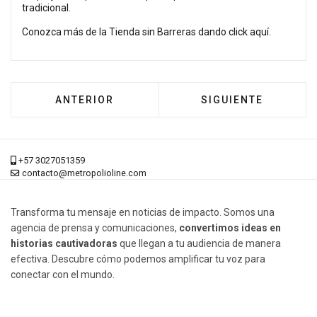
tradicional.
Conozca más de la Tienda sin Barreras dando
click aquí
.
ARTÍCULO ANTERIOR: MUJERES CUIDADORAS
ARTÍCULO SIGUIEN
ANTERIOR
SIGUIENTE
+57 3027051359
contacto@metropolioline.com
Transforma tu mensaje en noticias de impacto. Somos una
agencia de prensa y comunicaciones,
convertimos ideas en
historias cautivadoras
que llegan a tu audiencia de manera
efectiva. Descubre cómo podemos amplificar tu voz para
conectar con el mundo.