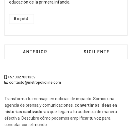
educación de la primera infancia.
Bogotá
ARTÍCULO ANTERIOR: "PRECARIZACIÓN LABO
ARTÍCULO SIGUIENT
ANTERIOR
SIGUIENTE
+57 3027051359
contacto@metropolioline.com
Transforma tu mensaje en noticias de impacto. Somos una
agencia de prensa y comunicaciones,
convertimos ideas en
historias cautivadoras
que llegan a tu audiencia de manera
efectiva. Descubre cómo podemos amplificar tu voz para
conectar con el mundo.