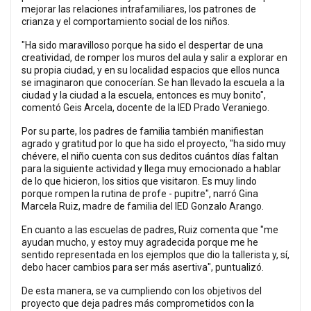
mejorar las relaciones intrafamiliares, los patrones de
crianza y el comportamiento social de los niños.
"Ha sido maravilloso porque ha sido el despertar de una
creatividad, de romper los muros del aula y salir a explorar en
su propia ciudad, y en su localidad espacios que ellos nunca
se imaginaron que conocerían. Se han llevado la escuela a la
ciudad y la ciudad a la escuela, entonces es muy bonito",
comentó Geis Arcela, docente de la IED Prado Veraniego.
Por su parte, los padres de familia también manifiestan
agrado y gratitud por lo que ha sido el proyecto, "ha sido muy
chévere, el niño cuenta con sus deditos cuántos días faltan
para la siguiente actividad y llega muy emocionado a hablar
de lo que hicieron, los sitios que visitaron. Es muy lindo
porque rompen la rutina de profe - pupitre", narró Gina
Marcela Ruiz, madre de familia del IED Gonzalo Arango.
En cuanto a las escuelas de padres, Ruiz comenta que "me
ayudan mucho, y estoy muy agradecida porque me he
sentido representada en los ejemplos que dio la tallerista y, sí,
debo hacer cambios para ser más asertiva", puntualizó.
De esta manera, se va cumpliendo con los objetivos del
proyecto que deja padres más comprometidos con la