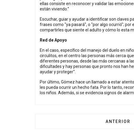
ellas consiste en reconocer y validar las emocion
están viviendo.”
Escuchar, guiar y ayudar a identificar son claves
frases como "ya pasará", o "por algo ocurrió"; por e
compartirles que siente el adulto y cómo lo esta 
Red de Apoyo
En el caso, específico del manejo del duelo en niño
circulitos, en el centro las personas más cerca q
diferentes personas, desde las más cercanas a la
dificultades y hay personas que pronto nos han 
ayudar y proteger".
Por último, Gómez hace un llamado a estar atento
les pueda ocurrir un hecho fata. Por lo tanto, re
los niños. Además, si se evidencia signos de alar
ARTÍCULO 
ANTERIOR