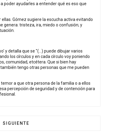
, a poder ayudarles a entender qué es eso que
r ellas. Gómez sugiere la escucha activa evitando
ue genera: tristeza, ira, miedo o confusión; y
ituación.
 y detalla que se "(...) puede dibujar varios
ndo los círculos y en cada círculo voy poniendo
s, comunidad, etcétera. Que si bien hay
ue también tengo otras personas que me pueden
emor a que otra persona de la familia o a ellos
n esa percepción de seguridad y de contención para
fesional.
RGENTE
ARTÍCULO SIGUIENTE: 'HUERTOPÍA', MÁS QUE UNA S
SIGUIENTE