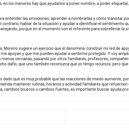
es, en los menores hay que ayudarlos a poner nombre, a poder etiquetar
 para entender las emociones, aprender a nombrarlas y cómo transitar po
l contrario, hablar de la situación y ayudar a identificar el sentimiento q
manejando, porque en el momento son el referente para sobrellevar la s
s, Moreno sugiere un ejercicio que él denomina 'construir mi red de apoyo'
ue me apoyan y que me pueden ayudar a sentirme protegido. Y voy amplia
s menos cercanas, pasando por otros familiares, profesores, compañero
hecho daño, que uno también reconozca que yo tengo recursos, pero q
s dado que es muy probable que las reacciones de miedo aumente, por t
comienda mantener rutinas, horarios y actividad familiares que refuerce
ma, cambios bruscos o cambios fuertes, es importante buscar ayuda pro
ANTERIOR: CONTROL DE PANTALLAS, UNA ATENCIÓN U