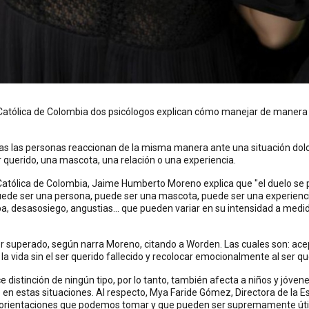
 Católica de Colombia dos psicólogos explican cómo manejar de manera 
 las personas reaccionan de la misma manera ante una situación doloro
 querido, una mascota, una relación o una experiencia.
d Católica de Colombia, Jaime Humberto Moreno explica que "el duelo se
puede ser una persona, puede ser una mascota, puede ser una experienc
lpa, desasosiego, angustias... que pueden variar en su intensidad a me
r superado, según narra Moreno, citando a Worden. Las cuales son: acepta
a vida sin el ser querido fallecido y recolocar emocionalmente al ser que
 distinción de ningún tipo, por lo tanto, también afecta a niños y jóven
 estas situaciones. Al respecto, Mya Faride Gómez, Directora de la Espe
s orientaciones que podemos tomar y que pueden ser supremamente útile