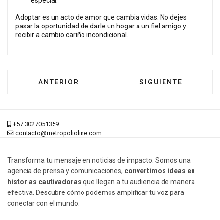
especial.
Adoptar es un acto de amor que cambia vidas. No dejes
pasar la oportunidad de darle un hogar a un fiel amigo y
recibir a cambio cariño incondicional.
ARTÍCULO ANTERIOR: CUANDO SER MADRE A
ARTÍCULO SIGUIEN
ANTERIOR
SIGUIENTE
+57 3027051359
contacto@metropolioline.com
Transforma tu mensaje en noticias de impacto. Somos una
agencia de prensa y comunicaciones,
convertimos ideas en
historias cautivadoras
que llegan a tu audiencia de manera
efectiva. Descubre cómo podemos amplificar tu voz para
conectar con el mundo.